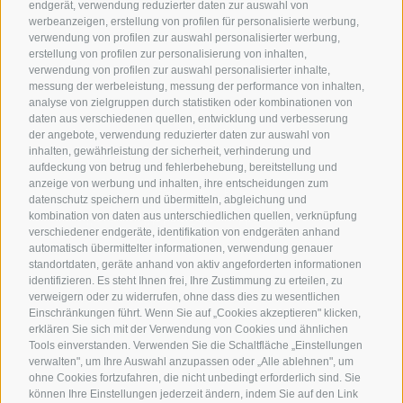
endgerät, verwendung reduzierter daten zur auswahl von
werbeanzeigen, erstellung von profilen für personalisierte werbung,
verwendung von profilen zur auswahl personalisierter werbung,
erstellung von profilen zur personalisierung von inhalten,
verwendung von profilen zur auswahl personalisierter inhalte,
messung der werbeleistung, messung der performance von inhalten,
analyse von zielgruppen durch statistiken oder kombinationen von
daten aus verschiedenen quellen, entwicklung und verbesserung
der angebote, verwendung reduzierter daten zur auswahl von
inhalten, gewährleistung der sicherheit, verhinderung und
STEFAN SUBSURFACE
aufdeckung von betrug und fehlerbehebung, bereitstellung und
anzeige von werbung und inhalten, ihre entscheidungen zum
Im Jahr 2021 durfte ich Teil des Projekts
datenschutz speichern und übermitteln, abgleichung und
"Sonx 2021" werden, das mich auch
kombination von daten aus unterschiedlichen quellen, verknüpfung
während schwierigerer Zeiten motiviert
verschiedener endgeräte, identifikation von endgeräten anhand
hat, weiterhin Musik zu machen. Dafür bin
automatisch übermittelter informationen, verwendung genauer
ich sehr dankbar!
standortdaten, geräte anhand von aktiv angeforderten informationen
identifizieren. Es steht Ihnen frei, Ihre Zustimmung zu erteilen, zu
verweigern oder zu widerrufen, ohne dass dies zu wesentlichen
Einschränkungen führt. Wenn Sie auf „Cookies akzeptieren" klicken,
erklären Sie sich mit der Verwendung von Cookies und ähnlichen
Tools einverstanden. Verwenden Sie die Schaltfläche „Einstellungen
verwalten", um Ihre Auswahl anzupassen oder „Alle ablehnen", um
ohne Cookies fortzufahren, die nicht unbedingt erforderlich sind. Sie
können Ihre Einstellungen jederzeit ändern, indem Sie auf den Link