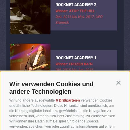
ROCKNET ACADEMY 2
Winner: ATOP THE HILL
Dez. 2016 bis Nov. 2017, UFO
Bruneck
ROCKNET ACADEMY 1
Winner: FROZEN RA!N
Okt. 2015 bis Jun. 2016
Wir verwenden Cookies und
Contin
andere Technologien
Wir und andere ausgewählte
6 Drittparteien
verwenden Cookies
und ähnliche Technologien. Diese Hilfsmittel sind unerlässlich, um
die Nutzung digitaler Inhalte zu gewährleisten, die Navigation zu
verbessern und, vorbehaltlich Ihrer Zustimmung, zu Werbezwecken.
FEEDBACK
Wir können Ihre Daten zum Beispiel für folgende Zwecke
verwenden: speichern von oder zugriff auf informationen auf einem