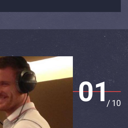
01
/
10