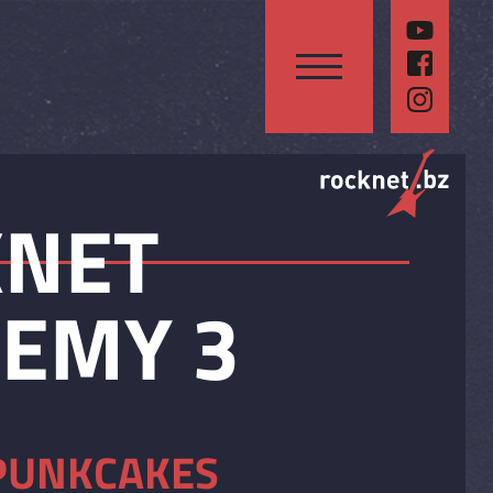
KNET
EMY 3
PUNKCAKES