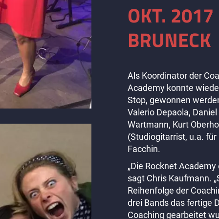
OKT. 2017 
BRUNECK
Als Koordinator der Co
Academy konnte wiederu
Stop, gewonnen werden
Valerio Depaola, Daniel
Wartmann, Kurt Oberhol
(Studiogitarrist, u.a. 
Facchin.
„Die Rocknet Academy e
sagt Chris Kaufmann. „
Reihenfolge der Coachi
drei Bands das fertige
Coaching gearbeitet w