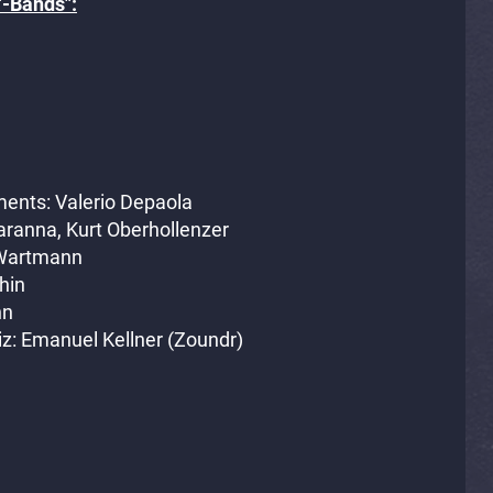
-Bands":
ents: Valerio Depaola
aranna, Kurt Oberhollenzer
 Wartmann
hin
nn
: Emanuel Kellner (Zoundr)