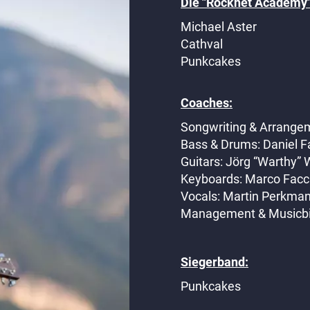
Die "Rocknet Academy"
Michael Aster
Cathval
Punkcakes
Coaches:
Songwriting & Arrangem
Bass & Drums: Daniel F
Guitars: Jörg “Warthy”
Keyboards: Marco Facc
Vocals: Martin Perkma
Management & Musicbiz
Siegerband:
Punkcakes