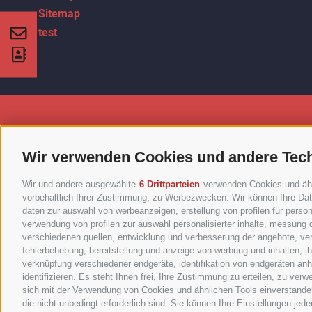
Sitemap
test
rocknet.bz
Wir verwenden Cookies und andere Tec
Brennerstraße 28
I-
39042
Brixen
Tel.
+39 0472 060200
Wir und andere ausgewählte
6 Drittparteien
verwenden Cookies und ähnli
UID: IT00730540218
vorbehaltlich Ihrer Zustimmung, zu Werbezwecken. Wir können Ihre Date
daten zur auswahl von werbeanzeigen, erstellung von profilen für persona
IMPRESSUM
•
SITEMAP
•
COOKIE-RICHTLINIE
•
PRIVAC
verwendung von profilen zur auswahl personalisierter inhalte, messung
verschiedenen quellen, entwicklung und verbesserung der angebote, ver
fehlerbehebung, bereitstellung und anzeige von werbung und inhalten, 
verknüpfung verschiedener endgeräte, identifikation von endgeräten an
identifizieren. Es steht Ihnen frei, Ihre Zustimmung zu erteilen, zu ve
sich mit der Verwendung von Cookies und ähnlichen Tools einverstanden
die nicht unbedingt erforderlich sind. Sie können Ihre Einstellungen jed