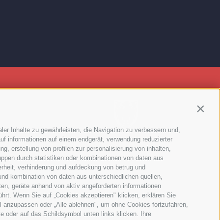
Contin
ler Inhalte zu gewährleisten, die Navigation zu verbessern und,
uf informationen auf einem endgerät, verwendung reduzierter
g, erstellung von profilen zur personalisierung von inhalten,
uppen durch statistiken oder kombinationen von daten aus
erheit, verhinderung und aufdeckung von betrug und
und kombination von daten aus unterschiedlichen quellen,
ten, geräte anhand von aktiv angeforderten informationen
ührt. Wenn Sie auf „Cookies akzeptieren" klicken, erklären Sie
l anzupassen oder „Alle ablehnen", um ohne Cookies fortzufahren,
te oder auf das Schildsymbol unten links klicken. Ihre