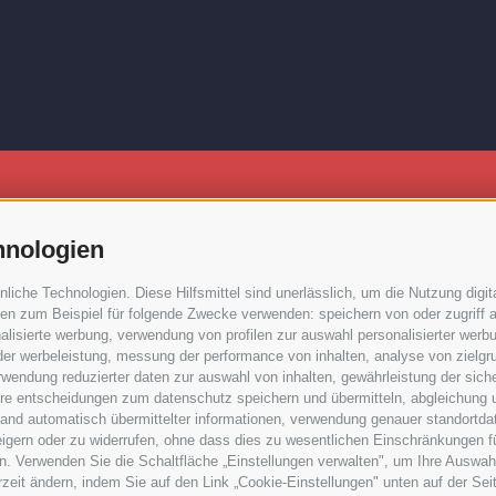
hnologien
che Technologien. Diese Hilfsmittel sind unerlässlich, um die Nutzung digita
n zum Beispiel für folgende Zwecke verwenden: speichern von oder zugriff a
lisierte werbung, verwendung von profilen zur auswahl personalisierter werbun
Y
•
Cookie Präferenzen
 der werbeleistung, messung der performance von inhalten, analyse von zielgr
wendung reduzierter daten zur auswahl von inhalten, gewährleistung der sich
ihre entscheidungen zum datenschutz speichern und übermitteln, abgleichung 
hand automatisch übermittelter informationen, verwendung genauer standortda
rweigern oder zu widerrufen, ohne dass dies zu wesentlichen Einschränkungen f
. Verwenden Sie die Schaltfläche „Einstellungen verwalten", um Ihre Auswah
erzeit ändern, indem Sie auf den Link „Cookie-Einstellungen" unten auf der Sei