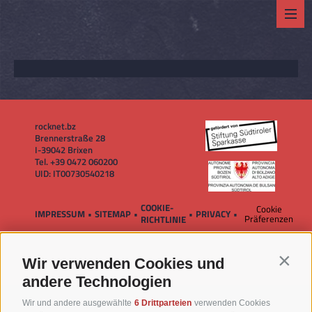
rocknet.bz
Brennerstraße 28
I-
39042
Brixen
Tel.
+39 0472 060200
UID: IT00730540218
COOKIE-
Cookie
IMPRESSUM
•
SITEMAP
•
•
PRIVACY
•
Präferenzen
RICHTLINIE
Wir verwenden Cookies und
Contin
andere Technologien
Wir und andere ausgewählte
6 Drittparteien
verwenden Cookies