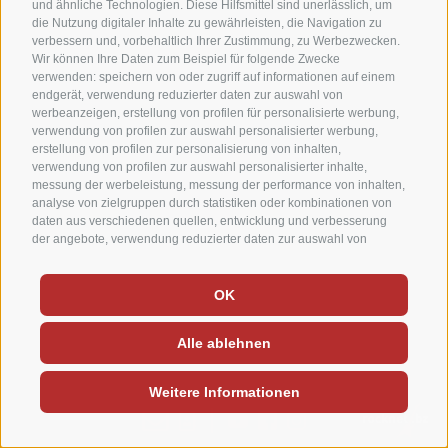
und ähnliche Technologien. Diese Hilfsmittel sind unerlässlich, um
die Nutzung digitaler Inhalte zu gewährleisten, die Navigation zu
verbessern und, vorbehaltlich Ihrer Zustimmung, zu Werbezwecken.
Wir können Ihre Daten zum Beispiel für folgende Zwecke
verwenden: speichern von oder zugriff auf informationen auf einem
endgerät, verwendung reduzierter daten zur auswahl von
werbeanzeigen, erstellung von profilen für personalisierte werbung,
verwendung von profilen zur auswahl personalisierter werbung,
erstellung von profilen zur personalisierung von inhalten,
verwendung von profilen zur auswahl personalisierter inhalte,
messung der werbeleistung, messung der performance von inhalten,
analyse von zielgruppen durch statistiken oder kombinationen von
daten aus verschiedenen quellen, entwicklung und verbesserung
der angebote, verwendung reduzierter daten zur auswahl von
inhalten, gewährleistung der sicherheit, verhinderung und
aufdeckung von betrug und fehlerbehebung, bereitstellung und
anzeige von werbung und inhalten, ihre entscheidungen zum
OK
datenschutz speichern und übermitteln, abgleichung und
kombination von daten aus unterschiedlichen quellen, verknüpfung
Alle ablehnen
verschiedener endgeräte, identifikation von endgeräten anhand
automatisch übermittelter informationen, verwendung genauer
standortdaten, geräte anhand von aktiv angeforderten informationen
Weitere Informationen
identifizieren. Es steht Ihnen frei, Ihre Zustimmung zu erteilen, zu
verweigern oder zu widerrufen, ohne dass dies zu wesentlichen
Einschränkungen führt. Wenn Sie auf „Cookies akzeptieren" klicken,