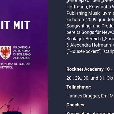
„Phonejaxx“, den „Dee-
nicht
nicht
Hoffmann, Konstantin W
im
im
Publishing Music, uvm.
Coaching
Coaching
zu hören. 2009 gründete
einer
einer
Songwriting- und Produ
kompletten
kompletten
bereits Songs für NewC
Band,
Band,
Schlager-Bereich („Sand
sondern
sondern
& Alexandra Hofmann” 
darauf,
darauf,
(“HouseRockerz”, “Carlp
den
den
Sängern
Sängern
Rocknet Academy 10 - S
und
und
Interpreten
Interpreten
28., 29., 30. und 31. O
in
in
Teilnehmer:
den
den
Bereichen
Bereichen
Hannes Brugger, Emi M
Songwriting
Songwriting
Coaches:
und
und
Songwriting, Arrangem