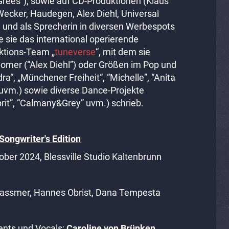
Grees“), sowie auf CD-Produktionen (Klaus
ecker, Haudegen, Alex Diehl, Universal
) und als Sprecherin in diversen Werbespots
 sie das international operierende
ktions-Team „
tuneverse
“, mit dem sie
omer (“Alex Diehl”) oder Größen im Pop und
ra“, „Münchener Freiheit“, “Michelle”, “Anita
uvm.) sowie diverse Dance-Projekte
rit”, “Calmany&Grey” uvm.) schrieb.
ongwriter's Edition
ktober 2024,
Blessville Studio Kaltenbrunn
assmer, Hannes Obrist, Dana Tempesta
ents und Vocals:
Caroline von Brünken