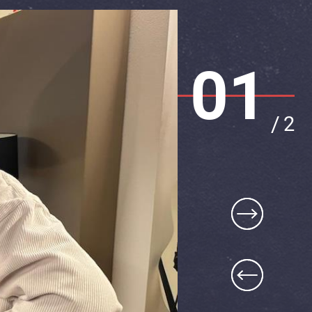
01
/
2