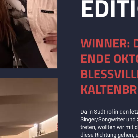
EDIT
Solokünstler
Solokünstler
auf
auf
den
den
musikalischen
musikalischen
Schirm
Schirm
WINNER: 
treten,
treten,
möchten
möchten
ENDE OKT
wir
wir
mit
mit
BLESSVILL
der
der
“Songwriter
“Songwriter
KALTENB
Edition”
Edition”
auch
auch
einen
einen
Da in Südtirol in den l
Schritt
Schritt
Singer/Songwriter und 
in
in
treten, wollten wir mit 
diese
diese
diese Richtung gehen, 
Richtung
Richtung