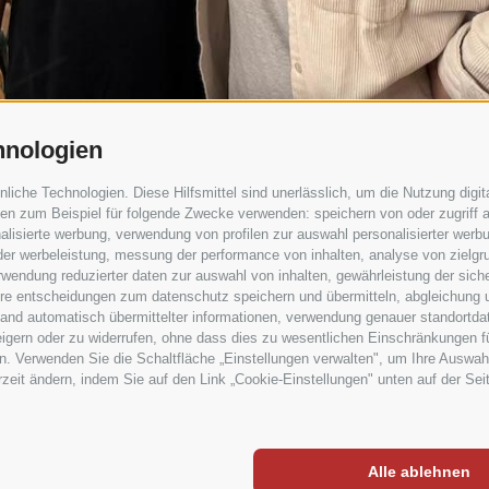
Songwriting-
Songwriting-
Coach
Coach
und
und
einem
einem
Produzenten
Produzenten
verbringen.
verbringen.
hnologien
An
An
che Technologien. Diese Hilfsmittel sind unerlässlich, um die Nutzung digita
diesen
diesen
n zum Beispiel für folgende Zwecke verwenden: speichern von oder zugriff a
Tagen
Tagen
lisierte werbung, verwendung von profilen zur auswahl personalisierter werbun
wird
wird
 der werbeleistung, messung der performance von inhalten, analyse von zielgr
wendung reduzierter daten zur auswahl von inhalten, gewährleistung der sich
das
das
ihre entscheidungen zum datenschutz speichern und übermitteln, abgleichung 
Team
Team
hand automatisch übermittelter informationen, verwendung genauer standortda
Songs
Songs
rweigern oder zu widerrufen, ohne dass dies zu wesentlichen Einschränkungen f
. Verwenden Sie die Schaltfläche „Einstellungen verwalten", um Ihre Auswah
schreiben
schreiben
erzeit ändern, indem Sie auf den Link „Cookie-Einstellungen" unten auf der Sei
und
und
einfache
einfache
Demos
Demos
Y
•
Cookie Präferenzen
zu
zu
Alle ablehnen