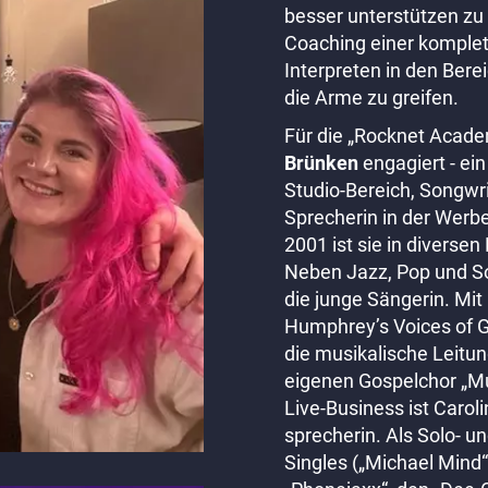
besser unterstützen zu
gehen,
gehen,
Coaching einer komplet
um
um
Interpreten in den Ber
die
die
die Arme zu greifen.
jungen
jungen
Musiker
Musiker
Für die „Rocknet Acad
in
in
Brünken
engagiert - ein
diesem
diesem
Studio-Bereich, Songwri
Bereich
Bereich
Sprecherin in der Werbe
besser
besser
2001 ist sie in diverse
unterstützen
unterstützen
Neben Jazz, Pop und Sou
zu
zu
die junge Sängerin. Mit 
können.
können.
Humphrey’s Voices of G
die musikalische Leitung
eigenen Gospelchor „Mu
Der
Der
Live-Business ist Carol
Fokus
Fokus
sprecherin. Als Solo- u
liegt
liegt
Singles („Michael Mind“
diesmal
diesmal