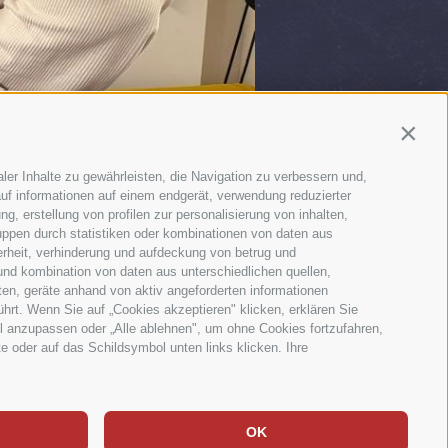
Contin
ler Inhalte zu gewährleisten, die Navigation zu verbessern und,
uf informationen auf einem endgerät, verwendung reduzierter
g, erstellung von profilen zur personalisierung von inhalten,
uppen durch statistiken oder kombinationen von daten aus
erheit, verhinderung und aufdeckung von betrug und
und kombination von daten aus unterschiedlichen quellen,
ten, geräte anhand von aktiv angeforderten informationen
ührt. Wenn Sie auf „Cookies akzeptieren" klicken, erklären Sie
l anzupassen oder „Alle ablehnen", um ohne Cookies fortzufahren,
te oder auf das Schildsymbol unten links klicken. Ihre
OK