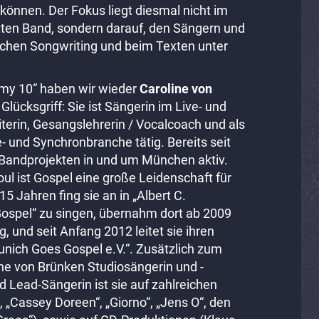
 können.
Der Fokus liegt diesmal nicht im
ten Band, sondern darauf, den Sängern und
eichen Songwriting und beim Texten unter
emy 10“ haben wir wieder
Caroline von
 Glücksgriff: Sie ist Sängerin im Live- und
terin, Gesangslehrerin / Vocalcoach und als
- und Synchronbranche tätig. Bereits seit
n Bandprojekten in und um München aktiv.
l ist Gospel eine große Leidenschaft für
15 Jahren fing sie an in „Albert C.
ospel“ zu singen, übernahm dort ab 2009
, und seit Anfang 2012 leitet sie ihren
nich Goes Gospel e.V.“. Zusätzlich zum
ine von Brünken Studiosängerin und -
nd Lead-Sängerin ist sie auf zahlreichen
, „Cassey Doreen“, „Giorno“, „Jens O“, den