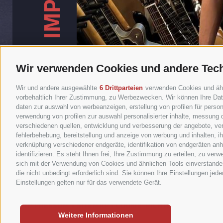
Wir verwenden Cookies und andere Tec
Wir und andere ausgewählte
6 Drittparteien
verwenden Cookies und ähnli
vorbehaltlich Ihrer Zustimmung, zu Werbezwecken. Wir können Ihre Date
daten zur auswahl von werbeanzeigen, erstellung von profilen für persona
verwendung von profilen zur auswahl personalisierter inhalte, messung
verschiedenen quellen, entwicklung und verbesserung der angebote, ver
fehlerbehebung, bereitstellung und anzeige von werbung und inhalten, 
verknüpfung verschiedener endgeräte, identifikation von endgeräten an
rocknet.bz
identifizieren. Es steht Ihnen frei, Ihre Zustimmung zu erteilen, zu ve
Brennerstraße 28
sich mit der Verwendung von Cookies und ähnlichen Tools einverstanden
I-
39042
Brixen
die nicht unbedingt erforderlich sind. Sie können Ihre Einstellungen jed
Tel.
+39 0472 060200
Einstellungen gelten nur für das verwendete Gerät.
UID: IT00730540218
IMPRESSUM
•
SITEMAP
•
COOKIE-RICHTLINIE
•
PRIVAC
Weitere Informationen