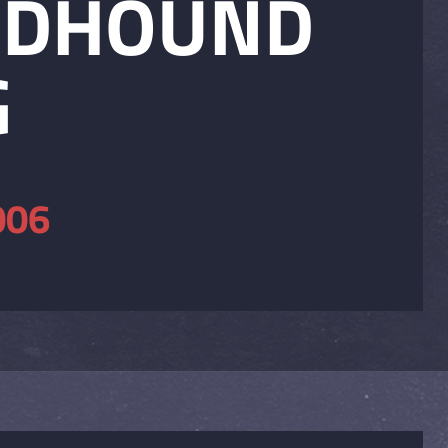
ODHOUND
G
006