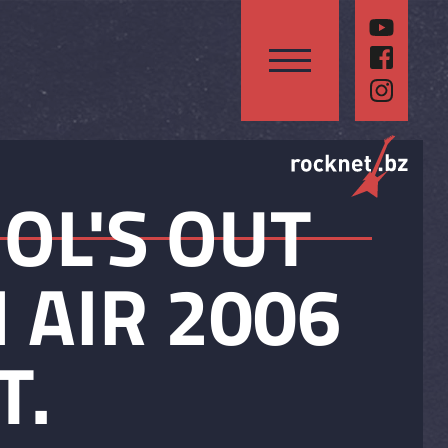
OL'S OUT
 AIR 2006
T.