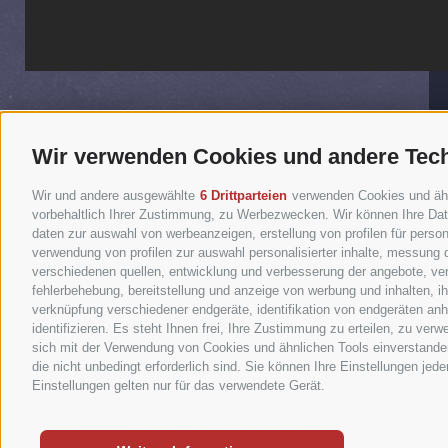
Wir verwenden Cookies und andere Tec
Wir und andere ausgewählte
6 Drittparteien
verwenden Cookies und ähnli
vorbehaltlich Ihrer Zustimmung, zu Werbezwecken. Wir können Ihre Date
daten zur auswahl von werbeanzeigen, erstellung von profilen für persona
verwendung von profilen zur auswahl personalisierter inhalte, messung
verschiedenen quellen, entwicklung und verbesserung der angebote, ver
fehlerbehebung, bereitstellung und anzeige von werbung und inhalten, 
verknüpfung verschiedener endgeräte, identifikation von endgeräten an
rocknet.bz
identifizieren. Es steht Ihnen frei, Ihre Zustimmung zu erteilen, zu ve
Brennerstraße 28
sich mit der Verwendung von Cookies und ähnlichen Tools einverstanden
I-
39042
Brixen
die nicht unbedingt erforderlich sind. Sie können Ihre Einstellungen jed
Tel.
+39 0472 060200
Einstellungen gelten nur für das verwendete Gerät.
UID: IT00730540218
IMPRESSUM
•
SITEMAP
•
COOKIE-RICHTLINIE
•
PRIVAC