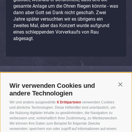
gesamte Anlage um die Ohren fliegen könnte - was
dann aber Gott sei Dank nicht geschah. Zwei
Jahre später versuchten wir es übrigens ein
zweites Mal, aber das Konzert wurde aufgrund
eines schleppenden Vorverkaufs von Rau
abgesagt.
TERMINE
Wir verwenden Cookies und
Contin
andere Technologien
Wir und andere ausgewählte
6 Drittparteien
verwenden Cookies
25.09.1984
Dienstag
und ähnliche Technologien. Diese Hilfsmittel sind unerlässlich, um
die Nutzung digitaler Inhalte zu gewährleisten, die Navigation zu
ST. ULRICH, Eisstadion
//
20:00 Uhr
verbessern und, vorbehaltlich Ihrer Zustimmung, zu Werbezwecken.
Wir können Ihre Daten zum Beispiel für folgende Zwecke
verwenden: speichern von oder zugriff auf informationen auf einem